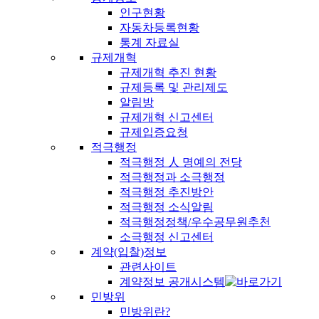
인구현황
자동차등록현황
통계 자료실
규제개혁
규제개혁 추진 현황
규제등록 및 관리제도
알림방
규제개혁 신고센터
규제입증요청
적극행정
적극행정 人 명예의 전당
적극행정과 소극행정
적극행정 추진방안
적극행정 소식알림
적극행정정책/우수공무원추천
소극행정 신고센터
계약(입찰)정보
관련사이트
계약정보 공개시스템
민방위
민방위란?