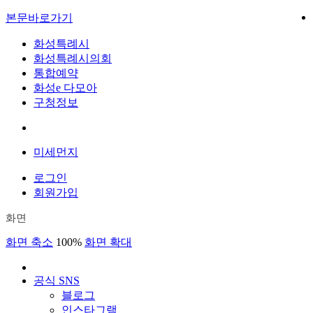
본문바로가기
화성특례시
화성특례시의회
통합예약
화성e 다모아
구청정보
미세먼지
로그인
회원가입
화면
화면 축소
100%
화면 확대
공식 SNS
블로그
인스타그램