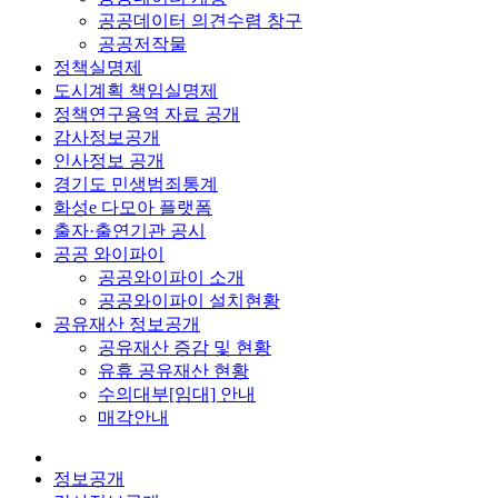
공공데이터 의견수렴 창구
공공저작물
정책실명제
도시계획 책임실명제
정책연구용역 자료 공개
감사정보공개
인사정보 공개
경기도 민생범죄통계
화성e 다모아 플랫폼
출자·출연기관 공시
공공 와이파이
공공와이파이 소개
공공와이파이 설치현황
공유재산 정보공개
공유재산 증감 및 현황
유휴 공유재산 현황
수의대부[임대] 안내
매각안내
정보공개