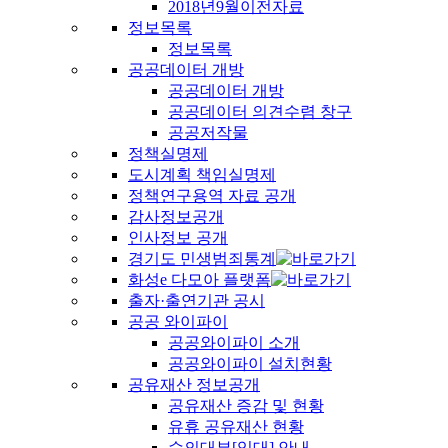
2018년9월이전자료
정보목록
정보목록
공공데이터 개방
공공데이터 개방
공공데이터 의견수렴 창구
공공저작물
정책실명제
도시계획 책임실명제
정책연구용역 자료 공개
감사정보공개
인사정보 공개
경기도 민생범죄통계
화성e 다모아 플랫폼
출자·출연기관 공시
공공 와이파이
공공와이파이 소개
공공와이파이 설치현황
공유재산 정보공개
공유재산 증감 및 현황
유휴 공유재산 현황
수의대부[임대] 안내