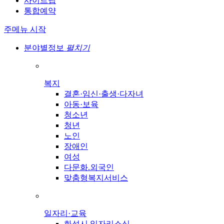
사이트맵
통합예약
주메뉴 시작
분야별정보
펼치기
복지
결혼·임신·출생·다자녀
아동·보육
청소년
청년
노인
장애인
여성
다문화.외국인
맞춤형복지서비스
일자리·교육
화성시 일자리소식