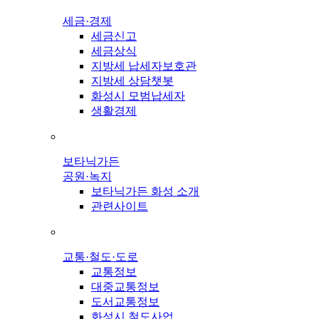
세금·경제
세금신고
세금상식
지방세 납세자보호관
지방세 상담챗봇
화성시 모범납세자
생활경제
보타닉가든
공원·녹지
보타닉가든 화성 소개
관련사이트
교통·철도·도로
교통정보
대중교통정보
도서교통정보
화성시 철도사업