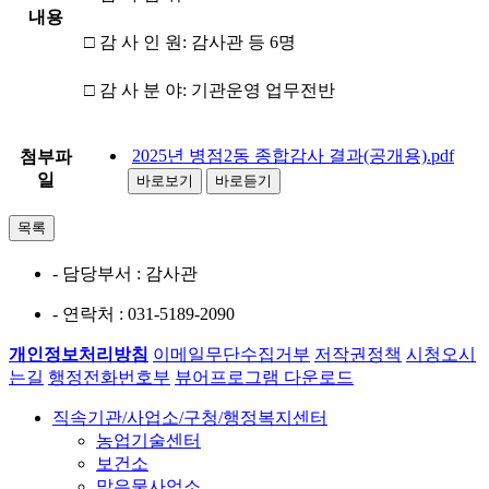
내용
□ 감 사 인 원: 감사관 등 6명
□ 감 사 분 야: 기관운영 업무전반
2025년 병점2동 종합감사 결과(공개용).pdf
첨부파
일
바로보기
바로듣기
목록
- 담당부서
: 감사관
- 연락처
: 031-5189-2090
개인정보처리방침
이메일무단수집거부
저작권정책
시청오시
는길
행정전화번호부
뷰어프로그램 다운로드
직속기관/사업소/구청/행정복지센터
농업기술센터
보건소
맑은물사업소