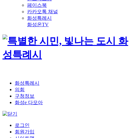
페이스북
카카오톡 채널
화성특례시
화성온TV
화성특례시
의회
구청정보
화성e 다모아
로그인
회원가입