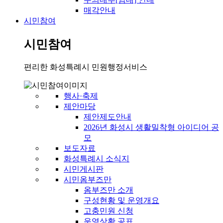
매각안내
시민참여
시민참여
편리한 화성특례시 민원행정서비스
행사·축제
제안마당
제안제도안내
2026년 화성시 생활밀착형 아이디어 공
모
보도자료
화성특례시 소식지
시민게시판
시민옴부즈만
옴부즈만 소개
구성현황 및 운영개요
고충민원 신청
운영상황 공표