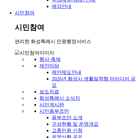
매각안내
시민참여
시민참여
편리한 화성특례시 민원행정서비스
행사·축제
제안마당
제안제도안내
2026년 화성시 생활밀착형 아이디어 공
모
보도자료
화성특례시 소식지
시민게시판
시민옴부즈만
옴부즈만 소개
구성현황 및 운영개요
고충민원 신청
운영상황 공표