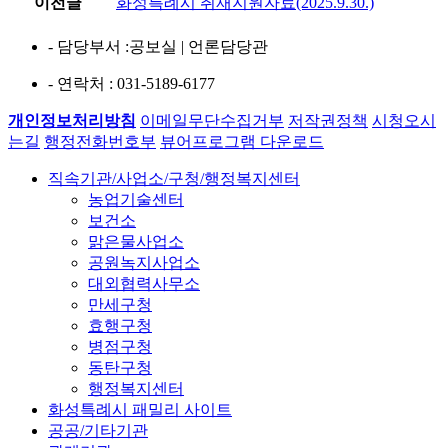
이전글
화성특례시 취재지원자료(2025.9.30.)
- 담당부서
:공보실 | 언론담당관
- 연락처
: 031-5189-6177
개인정보처리방침
이메일무단수집거부
저작권정책
시청오시
는길
행정전화번호부
뷰어프로그램 다운로드
직속기관/사업소/구청/행정복지센터
농업기술센터
보건소
맑은물사업소
공원녹지사업소
대외협력사무소
만세구청
효행구청
병점구청
동탄구청
행정복지센터
화성특례시 패밀리 사이트
공공/기타기관