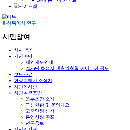
화성 음식점 가이드
화성특례시 인구
시민참여
행사·축제
제안마당
제안제도안내
2026년 화성시 생활밀착형 아이디어 공모
보도자료
화성특례시 소식지
시민게시판
시민옴부즈만
옴부즈만 소개
구성현황 및 운영개요
고충민원 신청
운영상황 공표
언론홍보
시민감사관