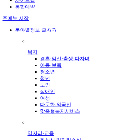
사이트맵
통합예약
주메뉴 시작
분야별정보
펼치기
복지
결혼·임신·출생·다자녀
아동·보육
청소년
청년
노인
장애인
여성
다문화.외국인
맞춤형복지서비스
일자리·교육
화성시 일자리소식