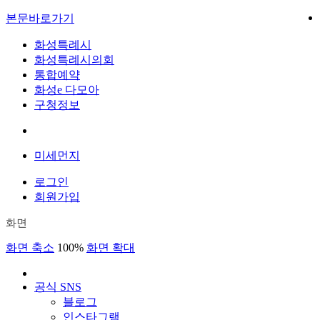
본문바로가기
화성특례시
화성특례시의회
통합예약
화성e 다모아
구청정보
미세먼지
로그인
회원가입
화면
화면 축소
100%
화면 확대
공식 SNS
블로그
인스타그램