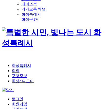
페이스북
카카오톡 채널
화성특례시
화성온TV
화성특례시
의회
구청정보
화성e 다모아
로그인
회원가입