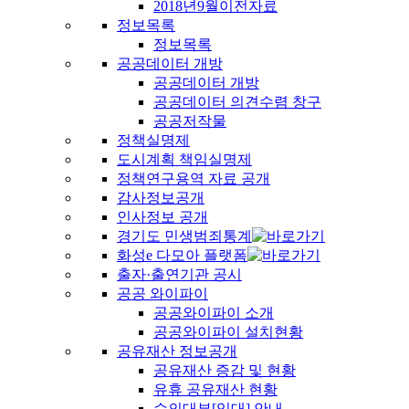
2018년9월이전자료
정보목록
정보목록
공공데이터 개방
공공데이터 개방
공공데이터 의견수렴 창구
공공저작물
정책실명제
도시계획 책임실명제
정책연구용역 자료 공개
감사정보공개
인사정보 공개
경기도 민생범죄통계
화성e 다모아 플랫폼
출자·출연기관 공시
공공 와이파이
공공와이파이 소개
공공와이파이 설치현황
공유재산 정보공개
공유재산 증감 및 현황
유휴 공유재산 현황
수의대부[임대] 안내