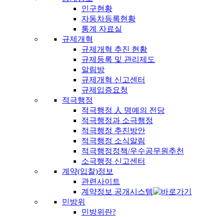
인구현황
자동차등록현황
통계 자료실
규제개혁
규제개혁 추진 현황
규제등록 및 관리제도
알림방
규제개혁 신고센터
규제입증요청
적극행정
적극행정 人 명예의 전당
적극행정과 소극행정
적극행정 추진방안
적극행정 소식알림
적극행정정책/우수공무원추천
소극행정 신고센터
계약(입찰)정보
관련사이트
계약정보 공개시스템
민방위
민방위란?