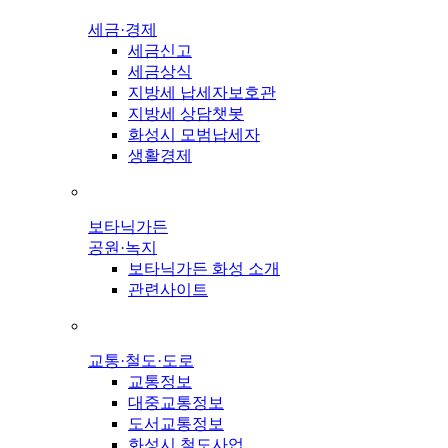
세금·경제
세금신고
세금상식
지방세 납세자보호관
지방세 상담챗봇
화성시 모범납세자
생활경제
보타닉가든
공원·녹지
보타닉가든 화성 소개
관련사이트
교통·철도·도로
교통정보
대중교통정보
도서교통정보
화성시 철도사업