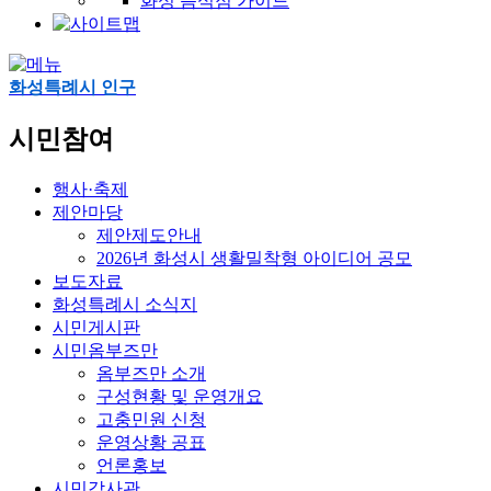
화성 음식점 가이드
화성특례시 인구
시민참여
행사·축제
제안마당
제안제도안내
2026년 화성시 생활밀착형 아이디어 공모
보도자료
화성특례시 소식지
시민게시판
시민옴부즈만
옴부즈만 소개
구성현황 및 운영개요
고충민원 신청
운영상황 공표
언론홍보
시민감사관