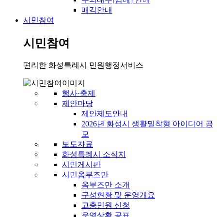
매각안내
시민참여
시민참여
편리한 화성특례시 민원행정서비스
행사·축제
제안마당
제안제도안내
2026년 화성시 생활밀착형 아이디어 공
모
보도자료
화성특례시 소식지
시민게시판
시민옴부즈만
옴부즈만 소개
구성현황 및 운영개요
고충민원 신청
운영상황 공표