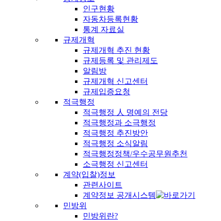
인구현황
자동차등록현황
통계 자료실
규제개혁
규제개혁 추진 현황
규제등록 및 관리제도
알림방
규제개혁 신고센터
규제입증요청
적극행정
적극행정 人 명예의 전당
적극행정과 소극행정
적극행정 추진방안
적극행정 소식알림
적극행정정책/우수공무원추천
소극행정 신고센터
계약(입찰)정보
관련사이트
계약정보 공개시스템
민방위
민방위란?