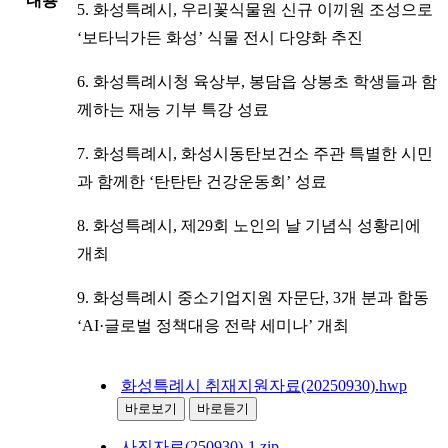
내용
5. 화성특례시, 우리꽃식물원 신규 이끼원 조성으로
‘보타닉가든 화성’ 식물 전시 다양화 추진
6. 화성특례시청 육상부, 봉담읍 상봉초 학생들과 함
께하는 재능 기부 특강 성료
7. 화성특례시, 화성시동탄보건소 주관 특별한 시민
과 함께한 ‘탄탄탄 건강운동회’ 성료
8. 화성특례시, 제29회 노인의 날 기념식 성황리에
개최
9. 화성특례시 중소기업지원 자문단, 3개 분과 합동
‘AI·글로벌 정책대응 전략 세미나’ 개최
화성특례시 취재지원자료(20250930).hwp
바로보기
바로듣기
사진자료(250930)-1.zip