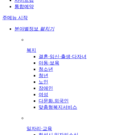
사이트맵
통합예약
주메뉴 시작
분야별정보
펼치기
복지
결혼·임신·출생·다자녀
아동·보육
청소년
청년
노인
장애인
여성
다문화.외국인
맞춤형복지서비스
일자리·교육
화성시 일자리소식