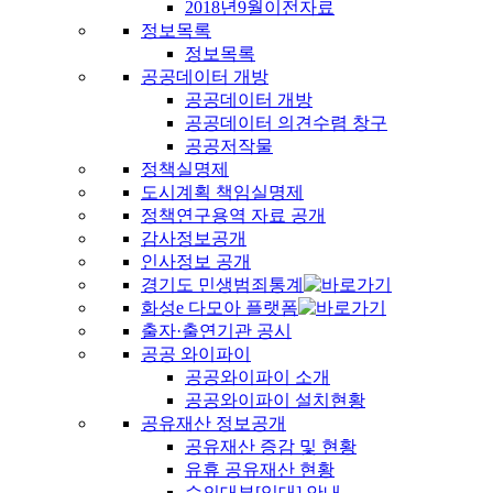
2018년9월이전자료
정보목록
정보목록
공공데이터 개방
공공데이터 개방
공공데이터 의견수렴 창구
공공저작물
정책실명제
도시계획 책임실명제
정책연구용역 자료 공개
감사정보공개
인사정보 공개
경기도 민생범죄통계
화성e 다모아 플랫폼
출자·출연기관 공시
공공 와이파이
공공와이파이 소개
공공와이파이 설치현황
공유재산 정보공개
공유재산 증감 및 현황
유휴 공유재산 현황
수의대부[임대] 안내