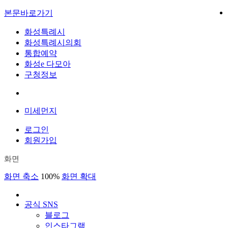
본문바로가기
화성특례시
화성특례시의회
통합예약
화성e 다모아
구청정보
미세먼지
로그인
회원가입
화면
화면 축소
100%
화면 확대
공식 SNS
블로그
인스타그램