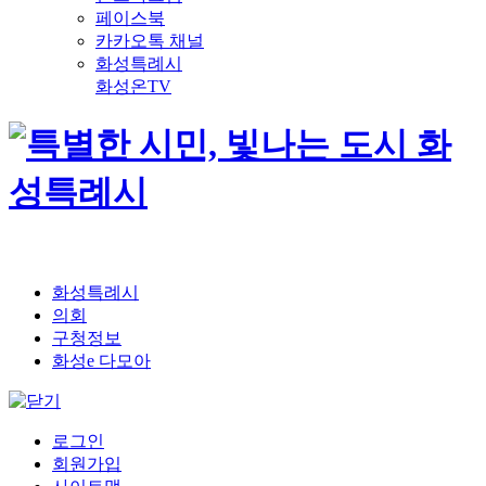
페이스북
카카오톡 채널
화성특례시
화성온TV
화성특례시
의회
구청정보
화성e 다모아
로그인
회원가입