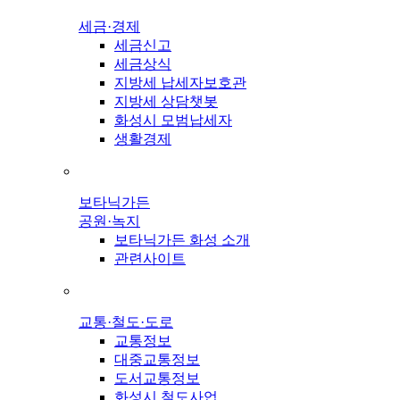
세금·경제
세금신고
세금상식
지방세 납세자보호관
지방세 상담챗봇
화성시 모범납세자
생활경제
보타닉가든
공원·녹지
보타닉가든 화성 소개
관련사이트
교통·철도·도로
교통정보
대중교통정보
도서교통정보
화성시 철도사업