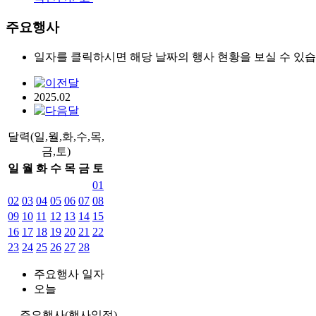
주요행사
일자를 클릭하시면 해당 날짜의 행사 현황을 보실 수 있습
2025.02
달력(일,월,화,수,목,
금,토)
일
월
화
수
목
금
토
01
02
03
04
05
06
07
08
09
10
11
12
13
14
15
16
17
18
19
20
21
22
23
24
25
26
27
28
주요행사 일자
오늘
주요행사(행사일정)