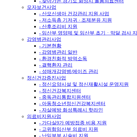
- 찾아가는 경기도 화성시 돌봄의료센터
모자보건사업
- 산모신생아 건강관리 지원 사업
- 저소득층 기저귀 · 조제분유 지원
- 산후조리비 지원
- 임산부 영양제 및 임산부 초기ㆍ막달 검사 
감염병관리사업
- 기본현황
- 감염병관리 일반
- 환경친화적 방역소독
- 결핵환자 관리
- 성매개감염병/에이즈 관리
정신건강증진사업
- 정신요양시설 및 정신재활시설 운영지원
- 정신건강복지센터
- 중독관리통합지원센터
- 아동청소년정신건강복지센터
- 자살예방 화성특례시 핫라인
의료비지원사업
- 가다실9가 예방접종 비용 지원
- 고위험임산부 의료비 지원
- 난임부부 시술비 지원