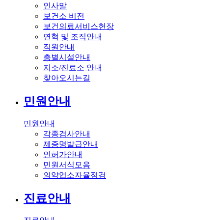
인사말
보건소 비전
보건의료서비스헌장
연혁 및 조직안내
직원안내
층별시설안내
지소/진료소 안내
찾아오시는길
민원안내
민원안내
각종검사안내
제증명발급안내
인허가안내
민원서식모음
의약업소자율점검
진료안내