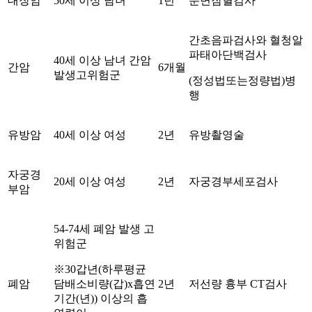
대장암
50세 이상 남녀
1년
분변잠혈검사
간초음파검사와 혈청알
파태아단백검사
40세 이상 남녀 간암
간암
6개월
발생고위험군
(정성법또는정량법)병
행
유방암
40세 이상 여성
2년
유방촬영술
자궁경
20세 이상 여성
2년
자궁경부세포검사
부암
54-74세 폐암 발생 고
위험군
※30갑년(하루평균
폐암
담배소비량(갑)x흡연
2년
저선량 흉부 CT검사
기간(년)) 이상의 흡