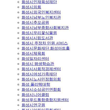
화성시인재육성재단
화성시의회
화성시외국인복지센터
화성시남부노인복지관
화성시추모공원
화성시남부종합사회복지관
화성시우리꽃식물원
화성시시립도서관
화성시 주정차 민원 서비스
화성시문화재단 화성아트홀
화성시체육회
화성일자리센터
화성시 평생학습관
화성시사회적경제센터
화성시여성가족재단
화성시노사민정협의회
화성 폴리텍대학
화성시소상공인연합회
화성시니어클럽
화성푸드통합종합지원센터
화성시연구원