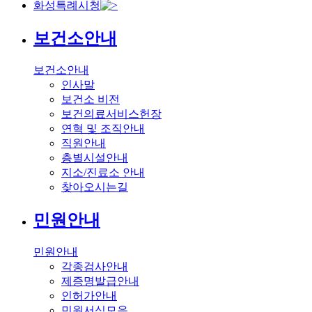
화성특례시청
보건소안내
보건소안내
인사말
보건소 비전
보건의료서비스헌장
연혁 및 조직안내
직원안내
층별시설안내
지소/진료소 안내
찾아오시는길
민원안내
민원안내
각종검사안내
제증명발급안내
인허가안내
민원서식모음