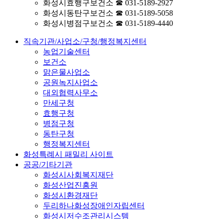
화성시효행구보건소 ☎ 031-5189-2927
화성시동탄구보건소 ☎ 031-5189-5058
화성시병점구보건소 ☎ 031-5189-4440
직속기관/사업소/구청/행정복지센터
농업기술센터
보건소
맑은물사업소
공원녹지사업소
대외협력사무소
만세구청
효행구청
병점구청
동탄구청
행정복지센터
화성특례시 패밀리 사이트
공공/기타기관
화성시사회복지재단
화성산업진흥원
화성시환경재단
두리하나화성장애인자립센터
화성시저수조관리시스템