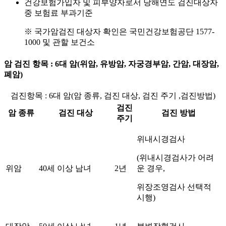
건강보험가입자 및 피부양자로서 당해연도 검진대상자
중 보험료 부과기준
※ 국가암검진 대상자 확인은 국민건강보험공단 1577-
1000 및 관할 보건소
암 검진 항목 : 6대 암(위암, 유방암, 자궁경부암, 간암, 대장암,
폐암)
검진항목 : 6대 암(암 종류, 검진 대상, 검진 주기 ,검진방법)
검진
암 종류
검진 대상
검진 방법
주기
위내시경검사
(위내시경검사가 어려
위암
40세 이상 남녀
2년
운 경우,
위장조영검사 선택적
시행)