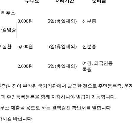
수수료
처리기간
준비물
파라티푸스
3,000원
5일(휴일제외)
신분증
디아감염증
피부질환
5,000원
5일(휴일제외)
신분증
여권, 외국인등
2,000원
5일(휴일제외)
록증
증(사진이 부착된 국가기관에서 발급한 것으로 주민등록증, 운전면
생증과 주민등록등본을 함께 지참하셔야 발급이 가능합니다.
사무소 제출을 용도로 하는 결핵검진 확인서를 말합니다.
하시길 바랍니다.