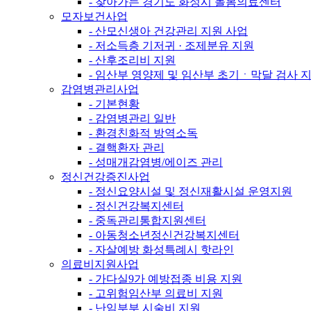
- 찾아가는 경기도 화성시 돌봄의료센터
모자보건사업
- 산모신생아 건강관리 지원 사업
- 저소득층 기저귀 · 조제분유 지원
- 산후조리비 지원
- 임산부 영양제 및 임산부 초기ㆍ막달 검사 
감염병관리사업
- 기본현황
- 감염병관리 일반
- 환경친화적 방역소독
- 결핵환자 관리
- 성매개감염병/에이즈 관리
정신건강증진사업
- 정신요양시설 및 정신재활시설 운영지원
- 정신건강복지센터
- 중독관리통합지원센터
- 아동청소년정신건강복지센터
- 자살예방 화성특례시 핫라인
의료비지원사업
- 가다실9가 예방접종 비용 지원
- 고위험임산부 의료비 지원
- 난임부부 시술비 지원