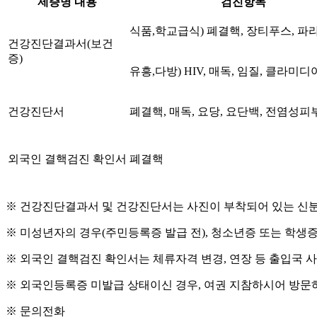
제증명 내용
검진항목
식품,학교급식) 폐결핵, 장티푸스, 
건강진단결과서(보건
증)
유흥,다방) HIV, 매독, 임질, 클라미
건강진단서
폐결핵, 매독, 요당, 요단백, 전염성
외국인 결핵검진 확인서
폐결핵
※ 건강진단결과서 및 건강진단서는 사진이 부착되어 있는 신분
※ 미성년자의 경우(주민등록증 발급 전), 청소년증 또는 학
※ 외국인 결핵검진 확인서는 체류자격 변경, 연장 등 출입국 
※ 외국인등록증 미발급 상태이신 경우, 여권 지참하시어 방문
※ 문의전화