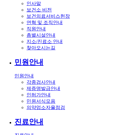
인사말
보건소 비전
보건의료서비스헌장
연혁 및 조직안내
직원안내
층별시설안내
지소/진료소 안내
찾아오시는길
민원안내
민원안내
각종검사안내
제증명발급안내
인허가안내
민원서식모음
의약업소자율점검
진료안내