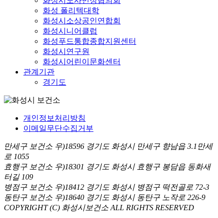
화성시노사민정협의회
화성 폴리텍대학
화성시소상공인연합회
화성시니어클럽
화성푸드통합종합지원센터
화성시연구원
화성시어린이문화센터
관계기관
경기도
개인정보처리방침
이메일무단수집거부
만세구 보건소 우)18596 경기도 화성시 만세구 향남읍 3.1만세
로 1055
효행구 보건소 우)18301 경기도 화성시 효행구 봉담읍 동화새
터길 109
병점구 보건소 우)18412 경기도 화성시 병점구 떡전골로 72-3
동탄구 보건소 우)18640 경기도 화성시 동탄구 노작로 226-9
COPYRIGHT (C) 화성시보건소 ALL RIGHTS RESERVED