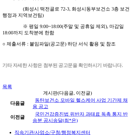
(화성시 떡전골로 72-3, 화성시동부보건소 3층 보건
행정과 지역보건팀)
※ 평일 9:00~18:00(주말 및 공휴일 제외), 마감일
18:00까지 도착분에 한함
○ 제출서류 : 붙임파일(공고문) 하단 서식 활용 및 참조
기타 자세한 사항은 첨부된 공고문을 확인하시기 바랍니다.
목록
게시판(다음글, 이전글)
동탄보건소 모바일 헬스케어 사업 기간제 채
다음글
용 공고
국민건강증진법 위반자 과태료 독촉 통지 반
이전글
송분 공시송달(최*은)
직속기관/사업소/구청/행정복지센터