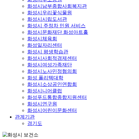
화성시남부종합사회복지관
화성시우리꽃식물원
화성시시립도서관
화성시 주정차 민원 서비스
화성시문화재단 화성아트홀
화성시체육회
화성일자리센터
화성시 평생학습관
화성시사회적경제센터
화성시여성가족재단
화성시노사민정협의회
화성 폴리텍대학
화성시소상공인연합회
화성시니어클럽
화성푸드통합종합지원센터
화성시연구원
화성시어린이문화센터
관계기관
경기도