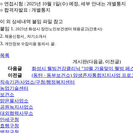
○ 면접시험 : 2025년 10월 1일(수) 예정, 세부 안내는 개별통지
○ 합격자발표 : 개별통지
이 외 상세내역 붙임 파일 참고
붙임 1.
2025년 화성시 장안노인보건센터 채용공고(간호사)
2.
채용신청서_ 자기소개서
3.
개인정보 수집이용 동의서. 끝.
목록
게시판(다음글, 이전글)
다음글
화성시 웰빙건강클리닉 "10월 가을맞이 웰빙 페
이전글
(동탄 · 동부보건소) 암생존자통합지지사업 프로
직속기관/사업소/구청/행정복지센터
농업기술센터
보건소
맑은물사업소
공원녹지사업소
대외협력사무소
만세구청
효행구청
병점구청