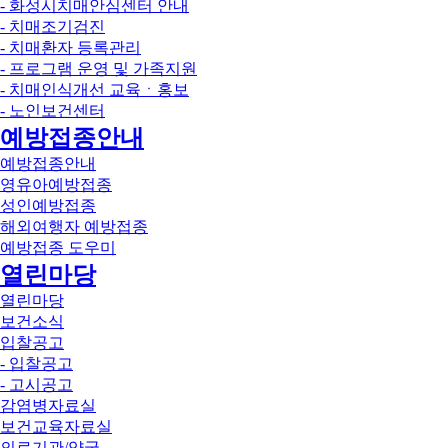
- 화성시치매안심센터 안내
- 치매조기검진
- 치매환자 등록관리
- 프로그램 운영 및 가족지원
- 치매인식개선 교육ㆍ홍보
- 노인보건센터
예방접종안내
예방접종안내
영유아예방접종
성인예방접종
해외여행자 예방접종
예방접종 도우미
열린마당
열린마당
보건소식
입찰공고
- 입찰공고
- 고시공고
감염병자료실
보건교육자료실
의료기관/약국