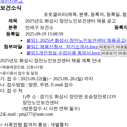
국민신문고
보건소식
포토갤러리(제목, 분류, 등록자, 등록일, 
제목
2025년도 화성시 장안노인보건센터 채용 공고
분류
만세구 보건소
등록
등록일
2025-09-19 15:08:59
붙임1. 2025년 화성시 장안노인보건센터 채용공고(
첨부파일
붙임2. 채용신청서_ 자기소개서.hwp
바로보기
바로
붙임3.개인정보 수집이용 동의서.hwp
바로보기
바로
2025년도 화성시 장안노인보건센터 채용 계획 안내
○채용예정인원: 간호사1명
○응시원서 접수 및 일정
가. 접 수 : 2025.09.22(월) ~ 2025.09..28.(일) 까지
나. 접수방법 : 방문, 우편, E-mail 접수
다. 접 수 처
1)주 소 : 경기도 화성시 장안면 포승장안로1219
장안노인보건센터
(방문접수 시 사전 연락 필수)
2)E-mail : pmj277@nate.com
○ 서류전형 합격자 통보 : 개별통지