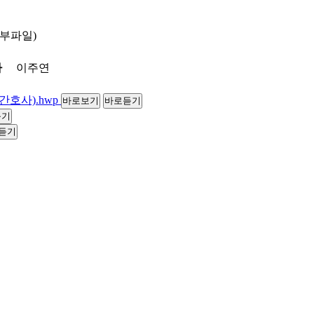
첨부파일)
자
이주연
간호사).hwp
바로보기
바로듣기
듣기
듣기