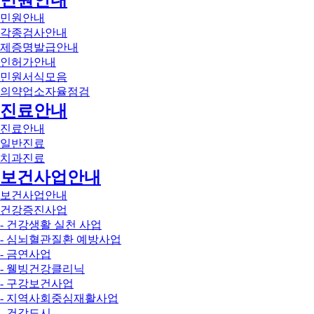
민원안내
민원안내
각종검사안내
제증명발급안내
인허가안내
민원서식모음
의약업소자율점검
진료안내
진료안내
일반진료
치과진료
보건사업안내
보건사업안내
건강증진사업
- 건강생활 실천 사업
- 심뇌혈관질환 예방사업
- 금연사업
- 웰빙건강클리닉
- 구강보건사업
- 지역사회중심재활사업
- 건강도시