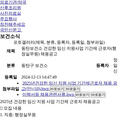
의료기관/약국
산후조리원
사진자료실
주요행사
칭찬해주세요
국민신문고
보건소식
포토갤러리(제목, 분류, 등록자, 등록일, 첨부파일)
동탄보건소 건강한 임신 지원사업 기간제 근로자(행
제목
정실무원) 채용공고
정
분류
동탄구 보건소
등록자
일
신
등록일
2024-12-13 14:47:49
2025년건강한 임신 지원 사업 기간제근로자 채용 공
고(안) (10).hwp
첨부파일
바로보기
바로듣기
이력서등 채용관련서류.hwp
바로보기
바로듣기
2025년 건강한 임신 지원 사업 기간제 근로자 채용공고
□ 모집 내용
1. 직종: 행정실무원