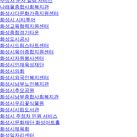
주정차 문자 알림 서비스
나래울종합사회복지관
화성시다문화가족지원센터
화성시 시티투어
화성교육협력지원센터
화성종합경기타운
화성도시공사
화성시드림스타트센터
화성시육아종합지원센터
화성시자원봉사센터
화성시인재육성재단
화성시의회
화성시외국인복지센터
화성시남부노인복지관
화성시추모공원
화성시남부종합사회복지관
화성시우리꽃식물원
화성시시립도서관
화성시 주정차 민원 서비스
화성시문화재단 화성아트홀
화성시체육회
화성일자리센터