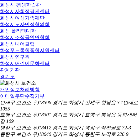
화성시 평생학습관
화성시사회적경제센터
화성시여성가족재단
화성시노사민정협의회
화성 폴리텍대학
화성시소상공인연합회
화성시니어클럽
화성푸드통합종합지원센터
화성시연구원
화성시어린이문화센터
관계기관
경기도
개인정보처리방침
이메일무단수집거부
만세구 보건소 우)18596 경기도 화성시 만세구 향남읍 3.1만세로
1055
효행구 보건소 우)18301 경기도 화성시 효행구 봉담읍 동화새터
길 109
병점구 보건소 우)18412 경기도 화성시 병점구 떡전골로 72-3
동탄구 보건소 우)18640 경기도 화성시 동탄구 노작로 226-9