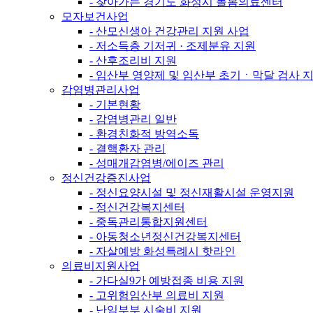
- 찾아가는 경기도 화성시 돌봄의료센터
모자보건사업
- 산모신생아 건강관리 지원 사업
- 저소득층 기저귀 · 조제분유 지원
- 산후조리비 지원
- 임산부 영양제 및 임산부 초기ㆍ막달 검사 
감염병관리사업
- 기본현황
- 감염병관리 일반
- 환경친화적 방역소독
- 결핵환자 관리
- 성매개감염병/에이즈 관리
정신건강증진사업
- 정신요양시설 및 정신재활시설 운영지원
- 정신건강복지센터
- 중독관리통합지원센터
- 아동청소년정신건강복지센터
- 자살예방 화성특례시 핫라인
의료비지원사업
- 가다실9가 예방접종 비용 지원
- 고위험임산부 의료비 지원
- 난임부부 시술비 지원