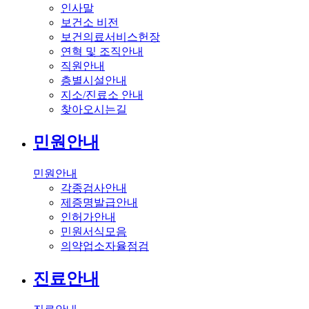
인사말
보건소 비전
보건의료서비스헌장
연혁 및 조직안내
직원안내
층별시설안내
지소/진료소 안내
찾아오시는길
민원안내
민원안내
각종검사안내
제증명발급안내
인허가안내
민원서식모음
의약업소자율점검
진료안내