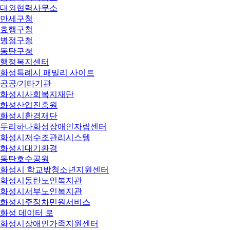
대외협력사무소
만세구청
효행구청
병점구청
동탄구청
행정복지센터
화성특례시 패밀리 사이트
공공/기타기관
화성시사회복지재단
화성산업진흥원
화성시환경재단
두리하나화성장애인자립센터
화성시저수조관리시스템
화성시대기환경
동탄호수공원
화성시 학교밖청소년지원센터
화성시동탄노인복지관
화성시서부노인복지관
화성시주정차민원서비스
화성 데이터 로
화성시장애인가족지원센터