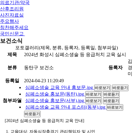
의료기관/약국
산후조리원
사진자료실
주요행사
칭찬해주세요
국민신문고
보건소식
포토갤러리(제목, 분류, 등록자, 등록일, 첨부파일)
제목
2024년 화성시 심폐소생술 등 응급처치 교육 실시
김
분류
동탄구 보건소
등록자
경
미
등록일
2024-04-23 11:20:49
심폐소생술 교육 안내 홍보문.jpg
바로보기
바로듣기
심폐소생술 홍보문(동탄).jpg
바로보기
바로듣기
첨부파일
심폐소생술 홍보문(서부).jpg
바로보기
바로듣기
심폐소생술 교육 안내 포스터(동부).jpg
바로보기
바로듣기
[2024년 심폐소생술 등 응급처치 교육 안내]
1. 교육대상: 자동심장충격기 관리책임자 및 시민