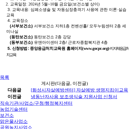
2. 교육일정: 2024년 5월~10월 금요일(보건소별 상이)
3. 교육내용: 심폐소생술 및 자동심장충격기 사용에 관한 이론·실습
교육
4. 교육장소
(서부보건소)
서부보건소 지하1층 컨벤션홀/ 모두누림센터 2층 세
미나실
(동탄보건소)
동탄보건소 2층 강당
(동부보건소)
유앤아이센터 2층/ 근로자종합복지관 4층
5.
신청방법 :
중앙응급처치교육원 홈페이지(www.gocpr.org
)
>지자체응급처
치교육
목록
게시판(다음글, 이전글)
다음글
[화성시자살예방센터] 자살예방 생명지킴이교육
이전글
냉동난자사용 보조생식술 지원사업 신청서
직속기관/사업소/구청/행정복지센터
농업기술센터
보건소
맑은물사업소
공원녹지사업소