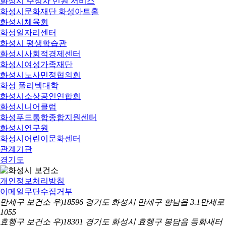
화성시 주정차 민원 서비스
화성시문화재단 화성아트홀
화성시체육회
화성일자리센터
화성시 평생학습관
화성시사회적경제센터
화성시여성가족재단
화성시노사민정협의회
화성 폴리텍대학
화성시소상공인연합회
화성시니어클럽
화성푸드통합종합지원센터
화성시연구원
화성시어린이문화센터
관계기관
경기도
개인정보처리방침
이메일무단수집거부
만세구 보건소 우)18596 경기도 화성시 만세구 향남읍 3.1만세로
1055
효행구 보건소 우)18301 경기도 화성시 효행구 봉담읍 동화새터