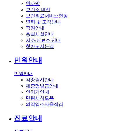
인사말
보건소 비전
보건의료서비스헌장
연혁 및 조직안내
직원안내
층별시설안내
지소/진료소 안내
찾아오시는길
민원안내
민원안내
각종검사안내
제증명발급안내
인허가안내
민원서식모음
의약업소자율점검
진료안내