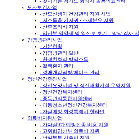
- 찾아가는 경기도 화성시 돌봄의료센터
모자보건사업
- 산모신생아 건강관리 지원 사업
- 저소득층 기저귀 · 조제분유 지원
- 산후조리비 지원
- 임산부 영양제 및 임산부 초기ㆍ막달 검사 
감염병관리사업
- 기본현황
- 감염병관리 일반
- 환경친화적 방역소독
- 결핵환자 관리
- 성매개감염병/에이즈 관리
정신건강증진사업
- 정신요양시설 및 정신재활시설 운영지원
- 정신건강복지센터
- 중독관리통합지원센터
- 아동청소년정신건강복지센터
- 자살예방 화성특례시 핫라인
의료비지원사업
- 가다실9가 예방접종 비용 지원
- 고위험임산부 의료비 지원
- 난임부부 시술비 지원