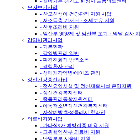
- 찾아가는 경기도 화성시 돌봄의료센터
모자보건사업
- 산모신생아 건강관리 지원 사업
- 저소득층 기저귀 · 조제분유 지원
- 산후조리비 지원
- 임산부 영양제 및 임산부 초기ㆍ막달 검사 
감염병관리사업
- 기본현황
- 감염병관리 일반
- 환경친화적 방역소독
- 결핵환자 관리
- 성매개감염병/에이즈 관리
정신건강증진사업
- 정신요양시설 및 정신재활시설 운영지원
- 정신건강복지센터
- 중독관리통합지원센터
- 아동청소년정신건강복지센터
- 자살예방 화성특례시 핫라인
의료비지원사업
- 가다실9가 예방접종 비용 지원
- 고위험임산부 의료비 지원
- 난임부부 시술비 지원