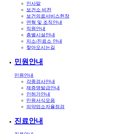
인사말
보건소 비전
보건의료서비스헌장
연혁 및 조직안내
직원안내
층별시설안내
지소/진료소 안내
찾아오시는길
민원안내
민원안내
각종검사안내
제증명발급안내
인허가안내
민원서식모음
의약업소자율점검
진료안내