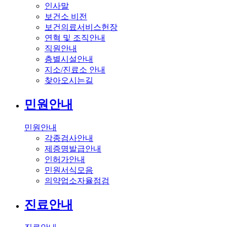
인사말
보건소 비전
보건의료서비스헌장
연혁 및 조직안내
직원안내
층별시설안내
지소/진료소 안내
찾아오시는길
민원안내
민원안내
각종검사안내
제증명발급안내
인허가안내
민원서식모음
의약업소자율점검
진료안내