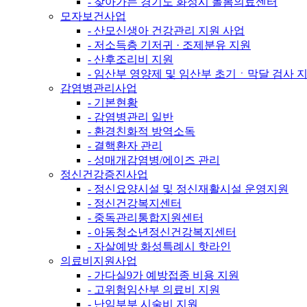
- 찾아가는 경기도 화성시 돌봄의료센터
모자보건사업
- 산모신생아 건강관리 지원 사업
- 저소득층 기저귀 · 조제분유 지원
- 산후조리비 지원
- 임산부 영양제 및 임산부 초기ㆍ막달 검사 
감염병관리사업
- 기본현황
- 감염병관리 일반
- 환경친화적 방역소독
- 결핵환자 관리
- 성매개감염병/에이즈 관리
정신건강증진사업
- 정신요양시설 및 정신재활시설 운영지원
- 정신건강복지센터
- 중독관리통합지원센터
- 아동청소년정신건강복지센터
- 자살예방 화성특례시 핫라인
의료비지원사업
- 가다실9가 예방접종 비용 지원
- 고위험임산부 의료비 지원
- 난임부부 시술비 지원