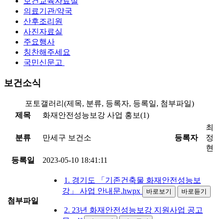
보건교육자료실
의료기관/약국
산후조리원
사진자료실
주요행사
칭찬해주세요
국민신문고
보건소식
포토갤러리(제목, 분류, 등록자, 등록일, 첨부파일)
제목
화재안전성능보강 사업 홍보(1)
최
분류
만세구 보건소
등록자
정
현
등록일
2023-05-10 18:41:11
1. 경기도 「기존건축물 화재안전성능보
강」 사업 안내문.hwpx
바로보기
바로듣기
첨부파일
2. 23년 화재안전성능보강 지원사업 공고