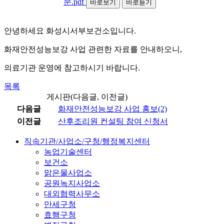
문.pdf
바로보기
바로듣기
안녕하세요 화성시서부보건소입니다.
화재안전성능보강 사업 관련한 자료를 안내하오니,
의료기관 운영에 참고하시기 바랍니다.
목록
게시판(다음글, 이전글)
다음글
화재안전성능보강 사업 홍보(2)
이전글
산후조리원 컨설팅 참여 신청서
직속기관/사업소/구청/행정복지센터
농업기술센터
보건소
맑은물사업소
공원녹지사업소
대외협력사무소
만세구청
효행구청