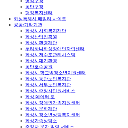
병점구청
동탄구청
행정복지센터
화성특례시 패밀리 사이트
공공/기타기관
화성시사회복지재단
화성산업진흥원
화성시환경재단
두리하나화성장애인자립센터
화성시저수조관리시스템
화성시대기환경
동탄호수공원
화성시 학교밖청소년지원센터
화성시동탄노인복지관
화성시서부노인복지관
화성시주정차민원서비스
화성 데이터 로
화성시장애인가족지원센터
화성시문화재단
화성시청소년상담복지센터
화성가족상담소
주정차 문자 알림 서비스