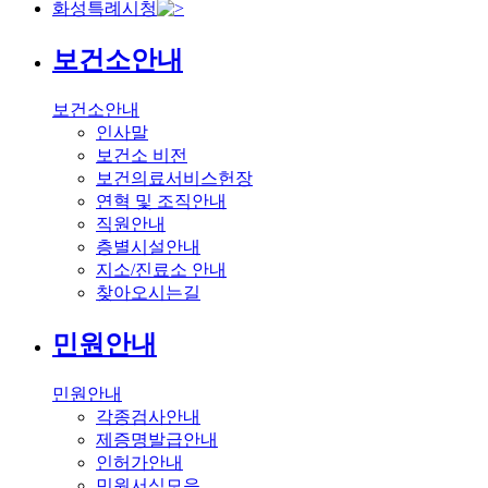
화성특례시청
보건소안내
보건소안내
인사말
보건소 비전
보건의료서비스헌장
연혁 및 조직안내
직원안내
층별시설안내
지소/진료소 안내
찾아오시는길
민원안내
민원안내
각종검사안내
제증명발급안내
인허가안내
민원서식모음