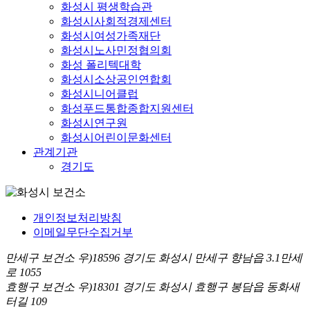
화성시 평생학습관
화성시사회적경제센터
화성시여성가족재단
화성시노사민정협의회
화성 폴리텍대학
화성시소상공인연합회
화성시니어클럽
화성푸드통합종합지원센터
화성시연구원
화성시어린이문화센터
관계기관
경기도
개인정보처리방침
이메일무단수집거부
만세구 보건소 우)18596 경기도 화성시 만세구 향남읍 3.1만세
로 1055
효행구 보건소 우)18301 경기도 화성시 효행구 봉담읍 동화새
터길 109