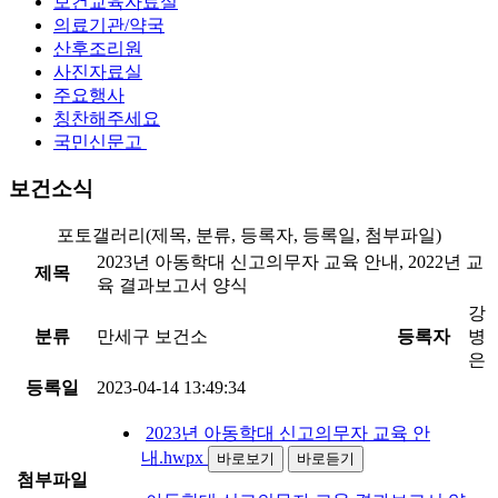
보건교육자료실
의료기관/약국
산후조리원
사진자료실
주요행사
칭찬해주세요
국민신문고
보건소식
포토갤러리(제목, 분류, 등록자, 등록일, 첨부파일)
2023년 아동학대 신고의무자 교육 안내, 2022년 교
제목
육 결과보고서 양식
강
분류
만세구 보건소
등록자
병
은
등록일
2023-04-14 13:49:34
2023년 아동학대 신고의무자 교육 안
내.hwpx
바로보기
바로듣기
첨부파일