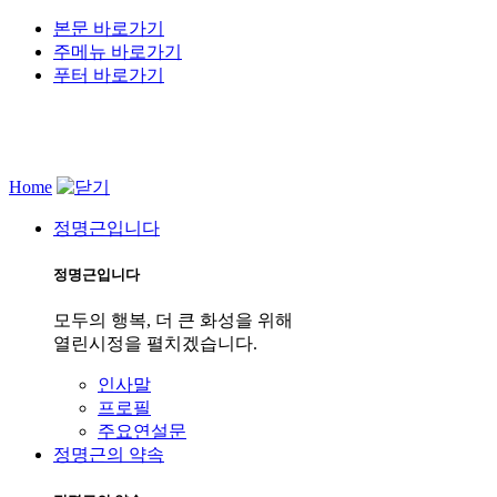
본문 바로가기
주메뉴 바로가기
푸터 바로가기
Home
정명근입니다
정명근입니다
모두의 행복, 더 큰 화성을 위해
열린시정을 펼치겠습니다.
인사말
프로필
주요연설문
정명근의 약속