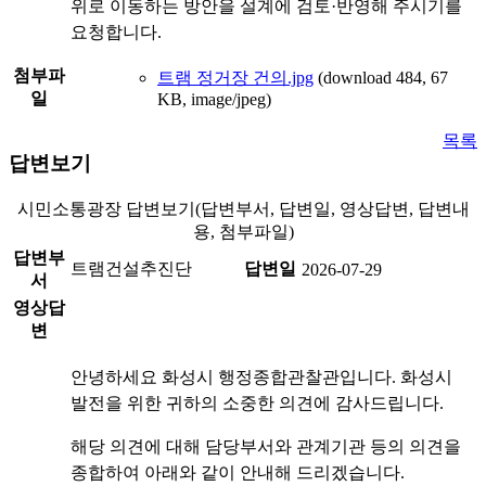
위로 이동하는 방안을 설계에 검토·반영해 주시기를
요청합니다.
첨부파
트램 정거장 건의.jpg
(download 484, 67
일
KB, image/jpeg)
목록
답변보기
시민소통광장 답변보기(답변부서, 답변일, 영상답변, 답변내
용, 첨부파일)
답변부
트램건설추진단
답변일
2026-07-29
서
영상답
변
안녕하세요 화성시 행정종합관찰관입니다. 화성시
발전을 위한 귀하의 소중한 의견에 감사드립니다.
해당 의견에 대해 담당부서와 관계기관 등의 의견을
종합하여 아래와 같이 안내해 드리겠습니다.