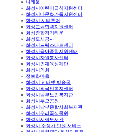
나래울
화성시어린이급식지원센터
화성시다문화가족지원센터
화성시 시티투어
화성교육협력지원센터
화성종합경기타운
화성도시공사
화성시드림스타트센터
화성시육아종합지원센터
화성시자원봉사센터
화성시인재육성재단
화성시의회
정보화마을
화성시 인터넷 방송국
화성시외국인복지센터
화성시남부노인복지관
화성시추모공원
화성시남부종합사회복지관
화성시우리꽃식물원
화성시시립도서관
화성시 주정차 민원 서비스
화성시문화재단 화성아트홀