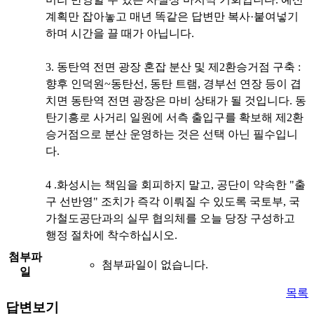
계획만 잡아놓고 매년 똑같은 답변만 복사·붙여넣기
하며 시간을 끌 때가 아닙니다.
3. ​동탄역 전면 광장 혼잡 분산 및 제2환승거점 구축 :
향후 인덕원~동탄선, 동탄 트램, 경부선 연장 등이 겹
치면 동탄역 전면 광장은 마비 상태가 될 것입니다. 동
탄기흥로 사거리 일원에 서측 출입구를 확보해 제2환
승거점으로 분산 운영하는 것은 선택 아닌 필수입니
다.
4 .화성시는 책임을 회피하지 말고, 공단이 약속한 "출
구 선반영" 조치가 즉각 이뤄질 수 있도록 국토부, 국
가철도공단과의 실무 협의체를 오늘 당장 구성하고
행정 절차에 착수하십시오.
첨부파
첨부파일이 없습니다.
일
목록
답변보기