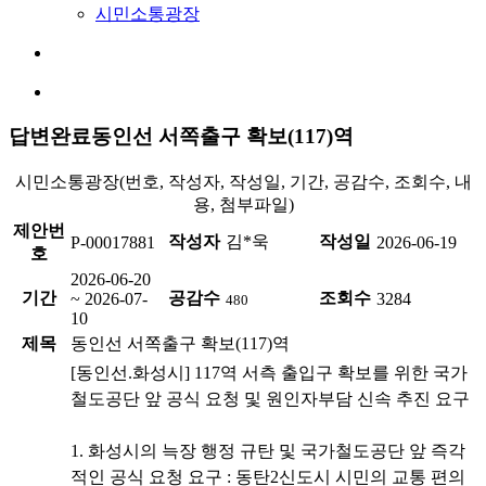
시민소통광장
답변완료
동인선 서쪽출구 확보(117)역
시민소통광장(번호, 작성자, 작성일, 기간, 공감수, 조회수, 내
용, 첨부파일)
제안번
작성자
김*욱
작성일
P-00017881
2026-06-19
호
2026-06-20
기간
공감수
조회수
~ 2026-07-
3284
480
10
제목
동인선 서쪽출구 확보(117)역
[동인선.화성시] 117역 서측 출입구 확보를 위한 국가
철도공단 앞 공식 요청 및 원인자부담 신속 추진 요구
1. ​화성시의 늑장 행정 규탄 및 국가철도공단 앞 즉각
적인 공식 요청 요구 : 동탄2신도시 시민의 교통 편의