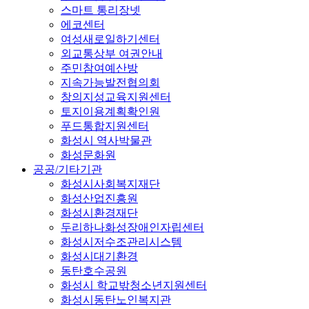
스마트 통리장넷
에코센터
여성새로일하기센터
외교통상부 여권안내
주민참여예산방
지속가능발전협의회
창의지성교육지원센터
토지이용계획확인원
푸드통합지원센터
화성시 역사박물관
화성문화원
공공/기타기관
화성시사회복지재단
화성산업진흥원
화성시환경재단
두리하나화성장애인자립센터
화성시저수조관리시스템
화성시대기환경
동탄호수공원
화성시 학교밖청소년지원센터
화성시동탄노인복지관