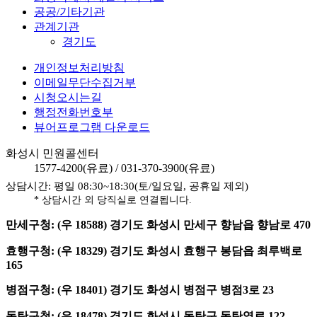
공공/기타기관
관계기관
경기도
개인정보처리방침
이메일무단수집거부
시청오시는길
행정전화번호부
뷰어프로그램 다운로드
화성시 민원콜센터
1577-4200
(유료) /
031-370-3900
(유료)
상담시간: 평일 08:30~18:30(토/일요일, 공휴일 제외)
* 상담시간 외 당직실로 연결됩니다.
만세구청: (우 18588) 경기도 화성시 만세구 향남읍 향남로 470
효행구청: (우 18329) 경기도 화성시 효행구 봉담읍 최루백로
165
병점구청: (우 18401) 경기도 화성시 병점구 병점3로 23
동탄구청: (우 18478) 경기도 화성시 동탄구 동탄역로 122