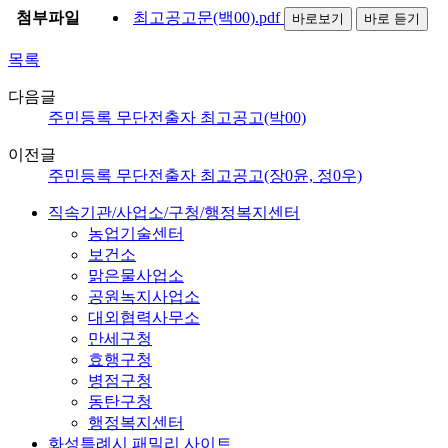
첨부파일
최고공고문(백00).pdf
바로보기
바로 듣기
목록
다음글
주민등록 무단전출자 최고공고(박00)
이전글
주민등록 무단전출자 최고공고(장0윤, 정0우)
직속기관/사업소/구청/행정복지센터
농업기술센터
보건소
맑은물사업소
공원녹지사업소
대외협력사무소
만세구청
효행구청
병점구청
동탄구청
행정복지센터
화성특례시 패밀리 사이트