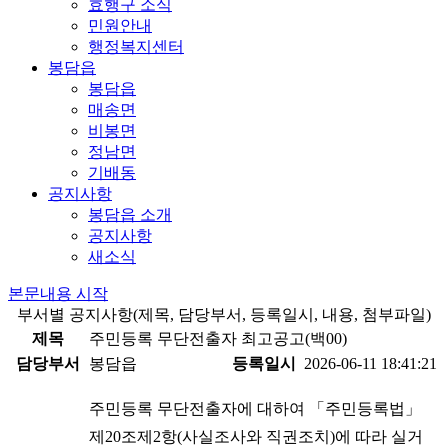
효행구 소식
민원안내
행정복지센터
봉담읍
봉담읍
매송면
비봉면
정남면
기배동
공지사항
봉담읍 소개
공지사항
새소식
본문내용 시작
부서별 공지사항(제목, 담당부서, 등록일시, 내용, 첨부파일)
제목
주민등록 무단전출자 최고공고(백00)
담당부서
봉담읍
등록일시
2026-06-11 18:41:21
주민등록 무단전출자에 대하여 「주민등록법」
제20조제2항(사실조사와 직권조치)에 따라 실거