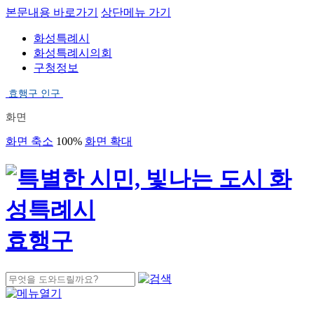
본문내용 바로가기
상단메뉴 가기
화성특례시
화성특례시의회
구청정보
효행구 인구
화면
화면 축소
100%
화면 확대
효행구