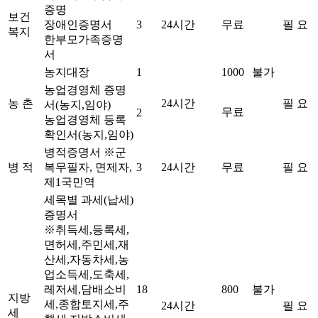
증명
보건
장애인증명서
3
24시간
무료
필 요
복지
한부모가족증명
서
농지대장
1
1000
불가
농업경영체 증명
농 촌
24시간
필 요
서(농지,임야)
무료
2
농업경영체 등록
확인서(농지,임야)
병적증명서 ※군
병 적
복무필자, 면제자,
3
24시간
무료
필 요
제1국민역
세목별 과세(납세)
증명서
※취득세,등록세,
면허세,주민세,재
산세,자동차세,농
업소득세,도축세,
레저세,담배소비
18
800
불가
지방
세,종합토지세,주
24시간
필 요
세