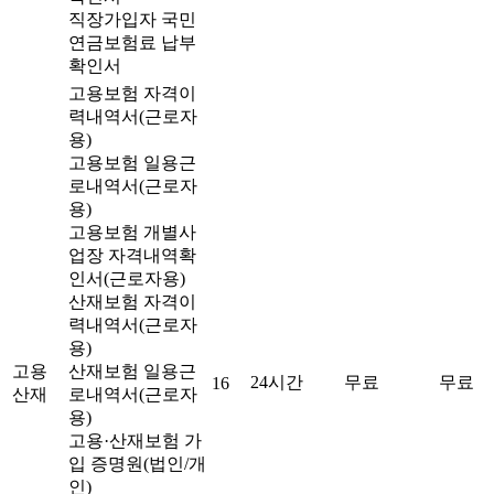
직장가입자 국민
연금보험료 납부
확인서
고용보험 자격이
력내역서(근로자
용)
고용보험 일용근
로내역서(근로자
용)
고용보험 개별사
업장 자격내역확
인서(근로자용)
산재보험 자격이
력내역서(근로자
용)
고용
산재보험 일용근
24시간
무료
무료
16
산재
로내역서(근로자
용)
고용·산재보험 가
입 증명원(법인/개
인)