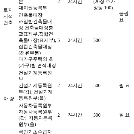
본
2
24시간
(20장 추가
대지권등록부
장당 100)
토지
불필
건축물대장
지적
요
※일반건축물대
건축
장,건축물대장총
괄표제부,집합건
축물대장(표제부),
5
24시간
500
집합건축물대장
(전유부분)
다가구주택의 호
(가구)별 면적대장
건설기계등록원
부
건설기계등록원
2
24시간
500
필 요
부(갑), 건설기계
등록원부(을)
차 량
자동차등록원부
자동차등록원부
24시간
필 요
2
300
(갑), 자동차등록
원부(을)
국민기초수급자