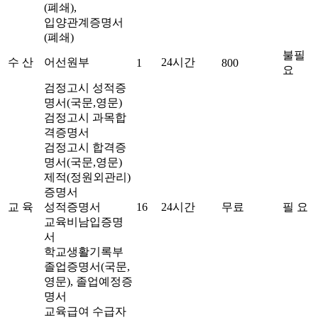
(폐쇄),
입양관계증명서
(폐쇄)
불필
수 산
어선원부
24시간
1
800
요
검정고시 성적증
명서(국문,영문)
검정고시 과목합
격증명서
검정고시 합격증
명서(국문,영문)
제적(정원외관리)
증명서
교 육
성적증명서
16
24시간
무료
필 요
교육비남입증명
서
학교생활기록부
졸업증명서(국문,
영문), 졸업예정증
명서
교육급여 수급자