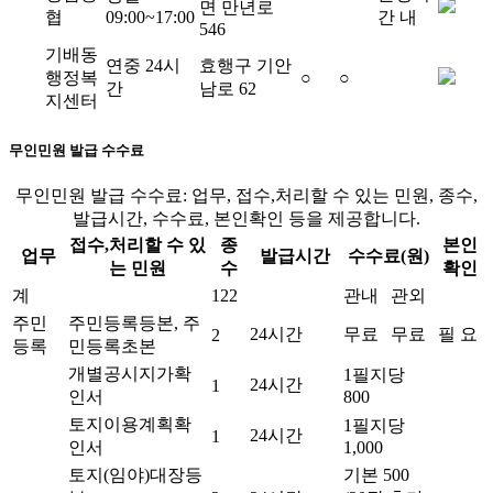
면 만년로
협
09:00~17:00
간 내
546
기배동
연중 24시
효행구 기안
행정복
○
○
간
남로 62
지센터
무인민원 발급 수수료
무인민원 발급 수수료: 업무, 접수,처리할 수 있는 민원, 종수,
발급시간, 수수료, 본인확인 등을 제공합니다.
접수,처리할 수 있
종
본인
업무
발급시간
수수료(원)
는 민원
수
확인
계
122
관내
관외
주민
주민등록등본, 주
24시간
무료
무료
필 요
2
등록
민등록초본
개별공시지가확
1필지당
24시간
1
인서
800
토지이용계획확
1필지당
24시간
1
인서
1,000
토지(임야)대장등
기본 500