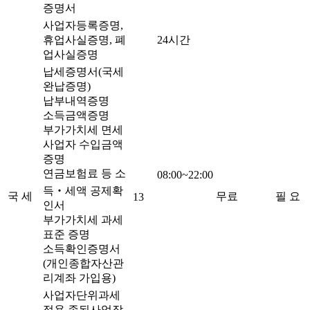
증명서
사업자등록증명,
휴업사실증명, 폐
24시간
업사실증명
납세증명서(국세
완납증명)
납부내역증명
소득금액증명
부가가치세 면세
사업자 수입금액
증명
연금보험료 등 소
08:00~22:00
득‧세액 공제확
국 세
무료
필 요
13
인서
부가가치세 과세
표준 증명
소득확인증명서
(개인종합자산관
리계좌 가입용)
사업자단위과세
적용 종된사업장