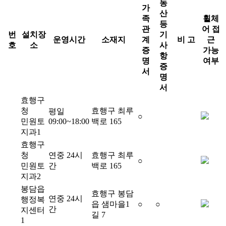
동
가
산
족
휠체
등
관
어 접
번
설치장
기
운영시간
소재지
계
비 고
근
호
소
사
증
가능
항
명
여부
증
서
명
서
효행구
청
효행구 최루
평일
○
민원토
09:00~18:00
백로 165
지과1
효행구
청
연중 24시
효행구 최루
○
민원토
간
백로 165
지과2
봉담읍
효행구 봉담
연중 24시
행정복
읍 샘마을1
○
○
간
지센터
길 7
1