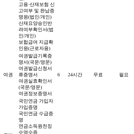
고용·산재보험 신
고여부 및 완납증
명원(법인/개인)
산재요양승인반
려여부확인서(법
인/개인)
보헙급여 지급확
인원(근로자용)
여권발급기록증
명서(국문/영문)
여권발급신청서
여권
류증명서
6
24시간
무료
필요
여권실효확인서
(국문/영문)
여권정보증명서
국민연금 가입자
가입증명
국민연금 수급증
명
연금소득원천징
수영수증