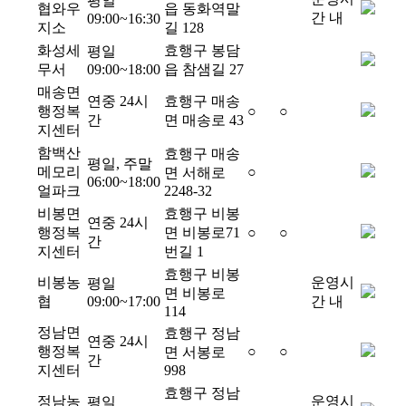
평일
협와우
읍 동화역말
간 내
09:00~16:30
지소
길 128
화성세
효행구 봉담
평일
무서
09:00~18:00
읍 참샘길 27
매송면
연중 24시
효행구 매송
행정복
○
○
간
면 매송로 43
지센터
함백산
효행구 매송
평일, 주말
메모리
○
면 서해로
06:00~18:00
얼파크
2248-32
비봉면
효행구 비봉
연중 24시
행정복
면 비봉로71
○
○
간
지센터
번길 1
효행구 비봉
비봉농
운영시
평일
면 비봉로
협
09:00~17:00
간 내
114
정남면
효행구 정남
연중 24시
행정복
○
○
면 서봉로
간
지센터
998
효행구 정남
정남농
운영시
평일