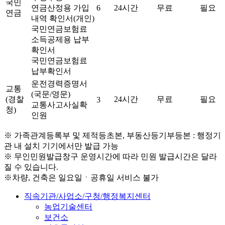
국민
연금산정용 가입
6
24시간
무료
필요
연금
내역 확인서(개인)
국민연금보험료
소득공제용 납부
확인서
국민연금보험료
납부확인서
운전경력증명서
교통
(국문/영문)
(경찰
24시간
무료
필요
3
교통사고사실확
청)
인원
※ 가족관계등록부 및 제적등초본, 부동산등기부등본 : 행정기
관 내 설치 기기에서만 발급 가능
※ 무인민원발급창구 운영시간에 따라 민원 발급시간은 달라
질 수 있습니다.
※차량, 건축은 일요일ㆍ공휴일 서비스 불가
직속기관/사업소/구청/행정복지센터
농업기술센터
보건소