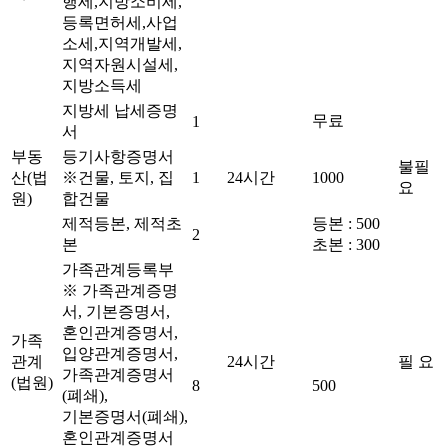
행세,지방소비세,
등록면허세,사업
소세,지역개발세,
지역자원시설세,
지방소득세
지방세 납세증명
무료
1
서
부동
등기사항증명서
불필
산(법
※건물, 토지, 집
1
24시간
1000
요
원)
합건물
제적등본, 제적초
등본 : 500
2
본
초본 : 300
가족관계등록부
※ 가족관계증명
서, 기본증명서,
혼인관계증명서,
가족
입양관계증명서,
관계
24시간
필 요
가족관계증명서
(법원)
8
500
(폐쇄),
기본증명서(폐쇄),
혼인관계증명서