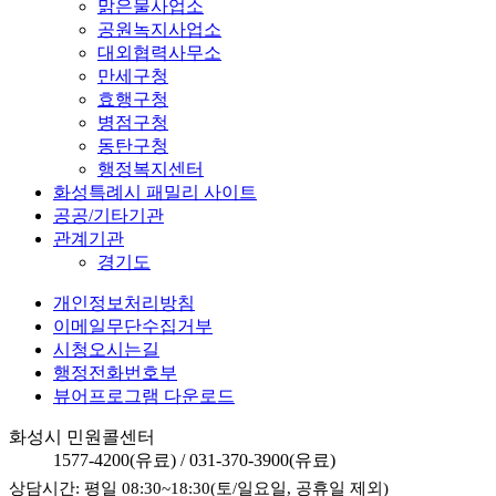
맑은물사업소
공원녹지사업소
대외협력사무소
만세구청
효행구청
병점구청
동탄구청
행정복지센터
화성특례시 패밀리 사이트
공공/기타기관
관계기관
경기도
개인정보처리방침
이메일무단수집거부
시청오시는길
행정전화번호부
뷰어프로그램 다운로드
화성시 민원콜센터
1577-4200
(유료) /
031-370-3900
(유료)
상담시간: 평일 08:30~18:30(토/일요일, 공휴일 제외)