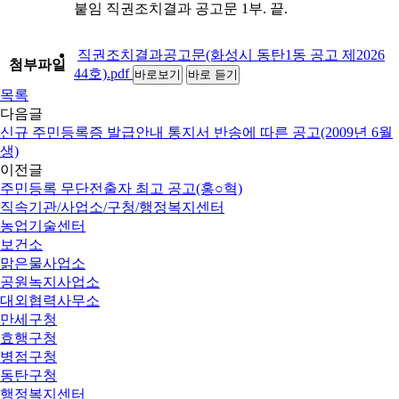
붙임 직권조치결과 공고문 1부. 끝.
직권조치결과공고문(화성시 동탄1동 공고 제2026
첨부파일
44호).pdf
바로보기
바로 듣기
목록
다음글
신규 주민등록증 발급안내 통지서 반송에 따른 공고(2009년 6월
생)
이전글
주민등록 무단전출자 최고 공고(홍○혁)
직속기관/사업소/구청/행정복지센터
농업기술센터
보건소
맑은물사업소
공원녹지사업소
대외협력사무소
만세구청
효행구청
병점구청
동탄구청
행정복지센터