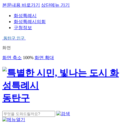
본문내용 바로가기
상단메뉴 가기
화성특례시
화성특례시의회
구청정보
동탄구 인구
화면
화면 축소
100%
화면 확대
동탄구