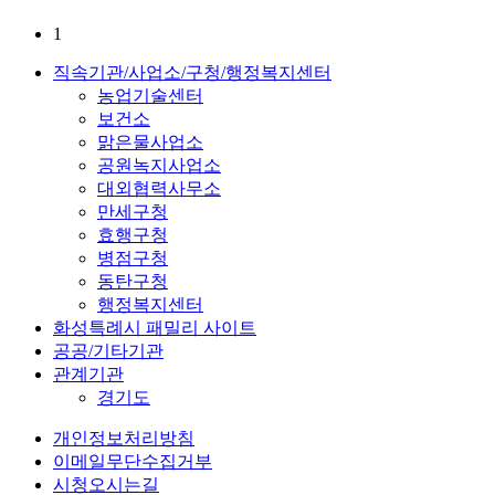
1
직속기관/사업소/구청/행정복지센터
농업기술센터
보건소
맑은물사업소
공원녹지사업소
대외협력사무소
만세구청
효행구청
병점구청
동탄구청
행정복지센터
화성특례시 패밀리 사이트
공공/기타기관
관계기관
경기도
개인정보처리방침
이메일무단수집거부
시청오시는길