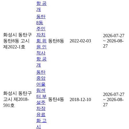
항 공
개
동탄
8동
주민
화성시 동탄구
자치
2026-07-27
동탄8동 고시
회 위
동탄8동
2022-02-03
~ 2026-08-
27
제2022-1호
원 인
적사
항 공
개
동탄
중앙
어울
림센
화성시 동탄구
2026-07-27
터 부
고시 제2018-
동탄4동
2018-12-10
~ 2026-08-
설주
27
591호
차장
유료
화 고
시