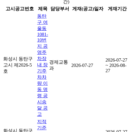
간)
고시공고번호
제목
담당부서
게재(공고)일자
게재기간
동탄
구 여
울동
1081-
10번
지 공
영주
차장
화성시 동탄구
2026-07-27
경제교통
내 장
고시 제2026-5
2026-07-27
~ 2026-08-
과
27
기주
호
차차
량 이
동 명
령 공
시송
달 공
고
지적
기준
화성시 동탄구
2026-07-27