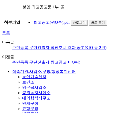
붙임 최고공고문 1부. 끝.
첨부파일
최고공고(권O수).pdf
바로보기
바로 듣기
목록
다음글
주민등록 무단전출자 직권조치 결과 공고(이O 등 2인)
이전글
주민등록 무단전출자 최고공고(이O림)
직속기관/사업소/구청/행정복지센터
농업기술센터
보건소
맑은물사업소
공원녹지사업소
대외협력사무소
만세구청
효행구청