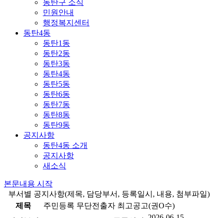
동탄구 소식
민원안내
행정복지센터
동탄4동
동탄1동
동탄2동
동탄3동
동탄4동
동탄5동
동탄6동
동탄7동
동탄8동
동탄9동
공지사항
동탄4동 소개
공지사항
새소식
본문내용 시작
부서별 공지사항(제목, 담당부서, 등록일시, 내용, 첨부파일)
제목
주민등록 무단전출자 최고공고(권O수)
2026-06-15