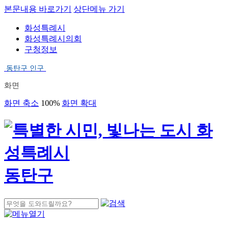
본문내용 바로가기
상단메뉴 가기
화성특례시
화성특례시의회
구청정보
동탄구 인구
화면
화면 축소
100%
화면 확대
동탄구