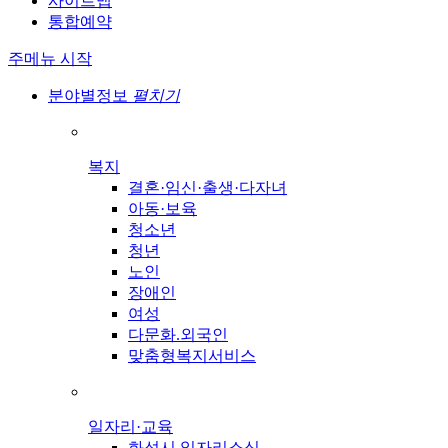
사이트맵
통합예약
주메뉴 시작
분야별정보
펼치기
복지
결혼·임신·출생·다자녀
아동·보육
청소년
청년
노인
장애인
여성
다문화.외국인
맞춤형복지서비스
일자리·교육
화성시 일자리소식