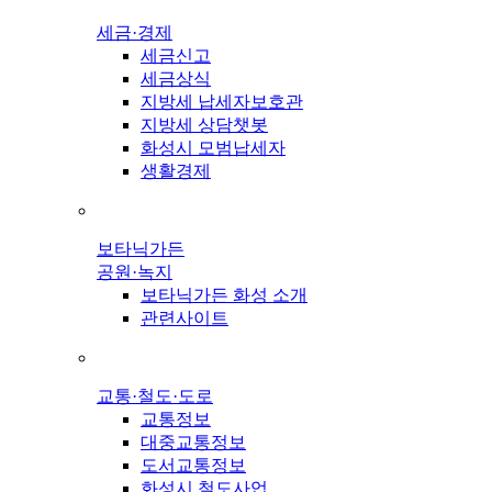
세금·경제
세금신고
세금상식
지방세 납세자보호관
지방세 상담챗봇
화성시 모범납세자
생활경제
보타닉가든
공원·녹지
보타닉가든 화성 소개
관련사이트
교통·철도·도로
교통정보
대중교통정보
도서교통정보
화성시 철도사업