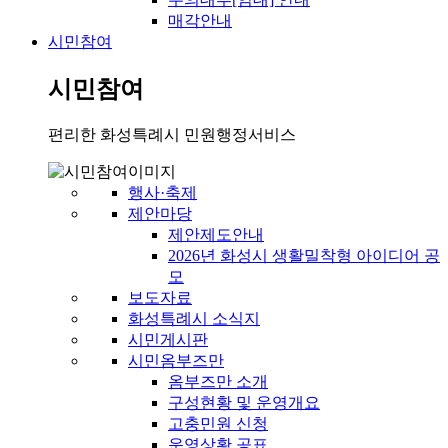
매각안내
시민참여
시민참여
편리한 화성특례시 민원행정서비스
행사·축제
제안마당
제안제도안내
2026년 화성시 생활밀착형 아이디어 공
모
보도자료
화성특례시 소식지
시민게시판
시민옴부즈만
옴부즈만 소개
구성현황 및 운영개요
고충민원 신청
운영상황 공표