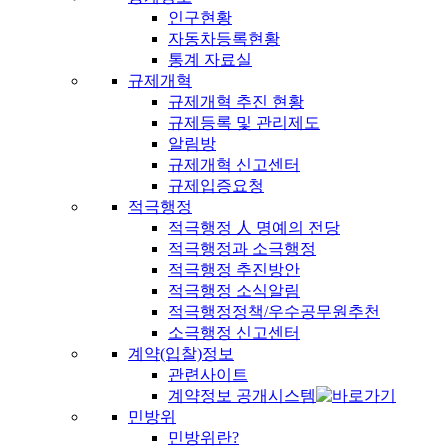
인구현황
자동차등록현황
통계 자료실
규제개혁
규제개혁 추진 현황
규제등록 및 관리제도
알림방
규제개혁 신고센터
규제입증요청
적극행정
적극행정 人 명예의 전당
적극행정과 소극행정
적극행정 추진방안
적극행정 소식알림
적극행정정책/우수공무원추천
소극행정 신고센터
계약(입찰)정보
관련사이트
계약정보 공개시스템
민방위
민방위란?