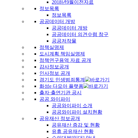
2018년9월이전자료
정보목록
정보목록
공공데이터 개방
공공데이터 개방
공공데이터 의견수렴 창구
공공저작물
정책실명제
도시계획 책임실명제
정책연구용역 자료 공개
감사정보공개
인사정보 공개
경기도 민생범죄통계
화성e 다모아 플랫폼
출자·출연기관 공시
공공 와이파이
공공와이파이 소개
공공와이파이 설치현황
공유재산 정보공개
공유재산 증감 및 현황
유휴 공유재산 현황
수의대부[임대] 안내