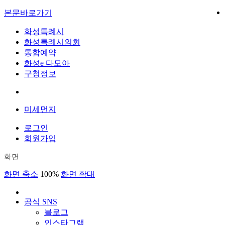
본문바로가기
화성특례시
화성특례시의회
통합예약
화성e 다모아
구청정보
미세먼지
로그인
회원가입
화면
화면 축소
100%
화면 확대
공식 SNS
블로그
인스타그램