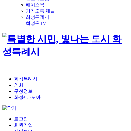
페이스북
카카오톡 채널
화성특례시
화성온TV
화성특례시
의회
구청정보
화성e 다모아
로그인
회원가입