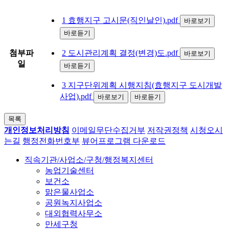
1 효행지구 고시문(직인날인).pdf
바로보기
바로듣기
첨부파
2 도시관리계획 결정(변경)도.pdf
바로보기
일
바로듣기
3 지구단위계획 시행지침(효행지구 도시개발
사업).pdf
바로보기
바로듣기
목록
개인정보처리방침
이메일무단수집거부
저작권정책
시청오시
는길
행정전화번호부
뷰어프로그램 다운로드
직속기관/사업소/구청/행정복지센터
농업기술센터
보건소
맑은물사업소
공원녹지사업소
대외협력사무소
만세구청