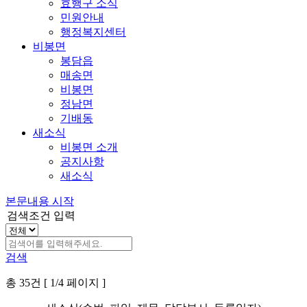
효행구 소식
민원안내
행정복지센터
비봉면
봉담읍
매송면
비봉면
정남면
기배동
새소식
비봉면 소개
공지사항
새소식
본문내용 시작
검색조건 입력
검색
총 35건 [ 1/4 페이지 ]