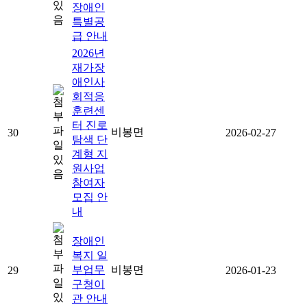
장애인
특별공
급 안내
2026년
재가장
애인사
회적응
훈련센
터 진로
비봉면
30
2026-02-27
탐색 단
계형 지
원사업
참여자
모집 안
내
장애인
복지 일
부업무
비봉면
29
2026-01-23
구청이
관 안내