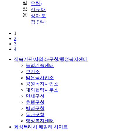
우처)
신규 대
상자 모
집 안내
1
2
3
4
직속기관/사업소/구청/행정복지센터
농업기술센터
보건소
맑은물사업소
공원녹지사업소
대외협력사무소
만세구청
효행구청
병점구청
동탄구청
행정복지센터
화성특례시 패밀리 사이트