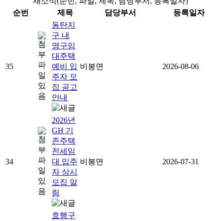
새소식(순번, 파일, 제목, 담당부서, 등록일자)
순번
제목
담당부서
등록일자
동탄지
구 내
영구임
대주택
35
예비 입
비봉면
2026-08-06
주자 모
집 공고
안내
2026년
GH 기
존주택
전세임
34
대 입주
비봉면
2026-07-31
자 상시
모집 알
림
효행구