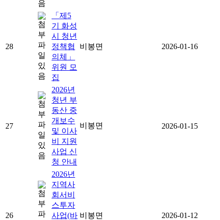
「제5
기 화성
시 청년
28
정책협
비봉면
2026-01-16
의체」
위원 모
집
2026년
청년 부
동산 중
개보수
비봉면
27
2026-01-15
및 이사
비 지원
사업 신
청 안내
2026년
지역사
회서비
스투자
26
사업(바
비봉면
2026-01-12