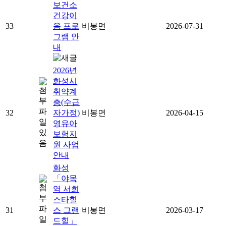
보건소
건강이
33
음 프로
비봉면
2026-07-31
그램 안
내
2026년
화성시
취약계
층(수급
32
자가정)
비봉면
2026-04-15
영유아
보험지
원 사업
안내
화성
「야목
역 서희
스타힐
31
스 그랜
비봉면
2026-03-17
드힐」