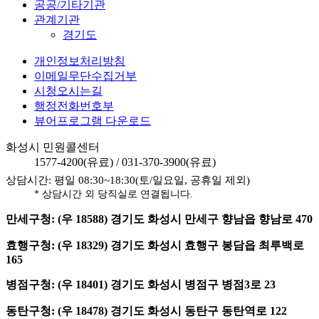
공공/기타기관
관계기관
경기도
개인정보처리방침
이메일무단수집거부
시청오시는길
행정전화번호부
뷰어프로그램 다운로드
화성시 민원콜센터
1577-4200
(유료) /
031-370-3900
(유료)
상담시간: 평일 08:30~18:30(토/일요일, 공휴일 제외)
* 상담시간 외 당직실로 연결됩니다.
만세구청: (우 18588) 경기도 화성시 만세구 향남읍 향남로 470
효행구청: (우 18329) 경기도 화성시 효행구 봉담읍 최루백로
165
병점구청: (우 18401) 경기도 화성시 병점구 병점3로 23
동탄구청: (우 18478) 경기도 화성시 동탄구 동탄역로 122