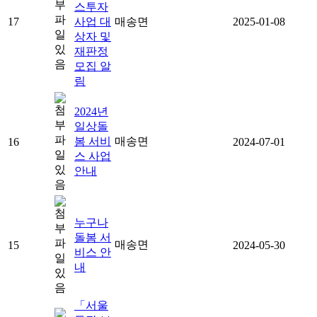
스투자
17
사업 대
매송면
2025-01-08
상자 및
재판정
모집 알
림
2024년
일상돌
봄 서비
매송면
16
2024-07-01
스 사업
안내
누구나
돌봄 서
매송면
15
2024-05-30
비스 안
내
「서울