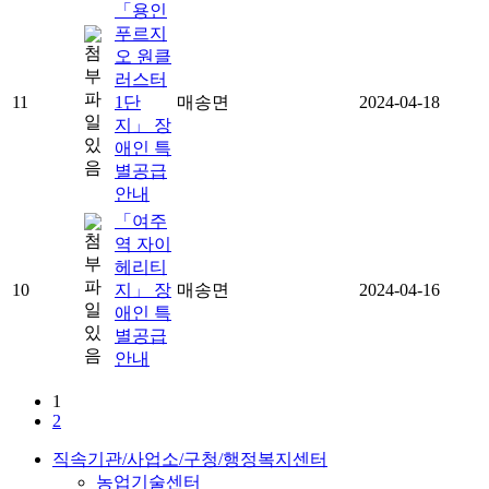
「용인
푸르지
오 원클
러스터
11
1단
매송면
2024-04-18
지」 장
애인 특
별공급
안내
「여주
역 자이
헤리티
10
지」 장
매송면
2024-04-16
애인 특
별공급
안내
1
2
직속기관/사업소/구청/행정복지센터
농업기술센터