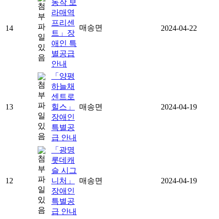
동작 보
라매역
프리센
매송면
14
2024-04-22
트」장
애인 특
별공급
안내
「양평
하늘채
센트로
13
힐스」
매송면
2024-04-19
장애인
특별공
급 안내
「광명
롯데캐
슬 시그
12
니처」
매송면
2024-04-19
장애인
특별공
급 안내