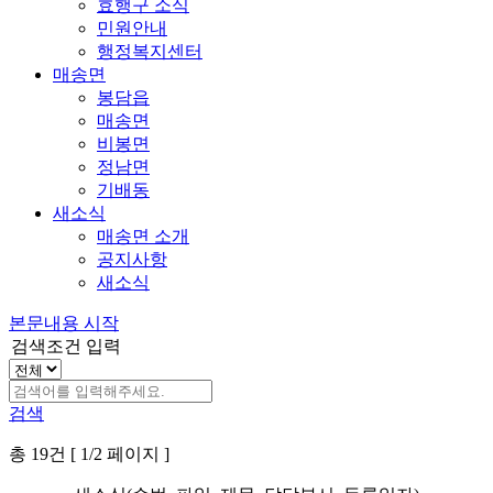
효행구 소식
민원안내
행정복지센터
매송면
봉담읍
매송면
비봉면
정남면
기배동
새소식
매송면 소개
공지사항
새소식
본문내용 시작
검색조건 입력
검색
총 19건 [ 1/2 페이지 ]