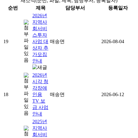
새소식(순번, 파일, 제목, 담당부서, 등록일자)
순번
제목
담당부서
등록일자
2026년
지역사
회서비
스투자
19
사업 대
매송면
2026-08-04
상자 추
가모집
안내
2026년
시각 청
각장애
18
인용
매송면
2026-06-12
TV 보
급 사업
안내
2025년
지역사
회서비