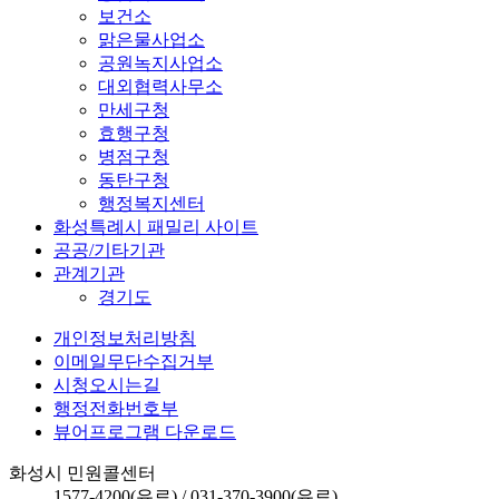
보건소
맑은물사업소
공원녹지사업소
대외협력사무소
만세구청
효행구청
병점구청
동탄구청
행정복지센터
화성특례시 패밀리 사이트
공공/기타기관
관계기관
경기도
개인정보처리방침
이메일무단수집거부
시청오시는길
행정전화번호부
뷰어프로그램 다운로드
화성시 민원콜센터
1577-4200
(유료) /
031-370-3900
(유료)