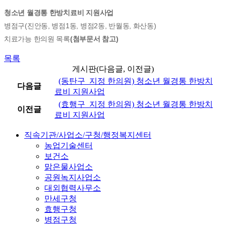
청소년 월경통 한방치료비 지원사업
병점구(진안동, 병점1동, 병점2동, 반월동, 화산동)
치료가능 한의원 목록
(첨부문서 참고)
목록
게시판(다음글, 이전글)
(동탄구_지정 한의원) 청소년 월경통 한방치
다음글
료비 지원사업
(효행구_지정 한의원) 청소년 월경통 한방치
이전글
료비 지원사업
직속기관/사업소/구청/행정복지센터
농업기술센터
보건소
맑은물사업소
공원녹지사업소
대외협력사무소
만세구청
효행구청
병점구청