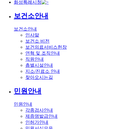
화성특례시청
보건소안내
보건소안내
인사말
보건소 비전
보건의료서비스헌장
연혁 및 조직안내
직원안내
층별시설안내
지소/진료소 안내
찾아오시는길
민원안내
민원안내
각종검사안내
제증명발급안내
인허가안내
민원서식모음