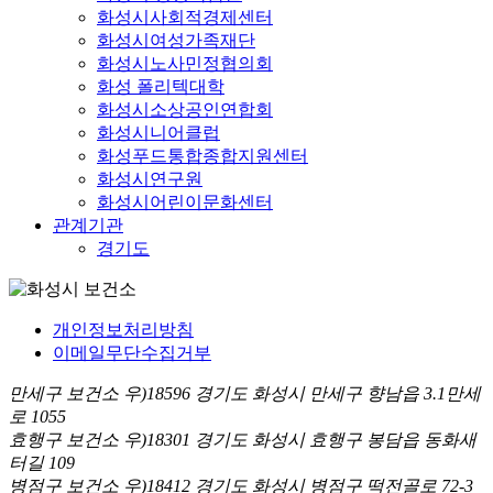
화성시사회적경제센터
화성시여성가족재단
화성시노사민정협의회
화성 폴리텍대학
화성시소상공인연합회
화성시니어클럽
화성푸드통합종합지원센터
화성시연구원
화성시어린이문화센터
관계기관
경기도
개인정보처리방침
이메일무단수집거부
만세구 보건소 우)18596 경기도 화성시 만세구 향남읍 3.1만세
로 1055
효행구 보건소 우)18301 경기도 화성시 효행구 봉담읍 동화새
터길 109
병점구 보건소 우)18412 경기도 화성시 병점구 떡전골로 72-3