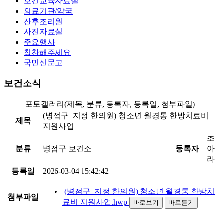
보건교육자료실
의료기관/약국
산후조리원
사진자료실
주요행사
칭찬해주세요
국민신문고
보건소식
포토갤러리(제목, 분류, 등록자, 등록일, 첨부파일)
(병점구_지정 한의원) 청소년 월경통 한방치료비
제목
지원사업
조
분류
병점구 보건소
등록자
아
라
등록일
2026-03-04 15:42:42
(병점구_지정 한의원) 청소년 월경통 한방치
첨부파일
료비 지원사업.hwp
바로보기
바로듣기