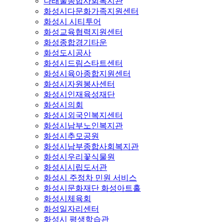
나래울종합사회복지관
화성시다문화가족지원센터
화성시 시티투어
화성교육협력지원센터
화성종합경기타운
화성도시공사
화성시드림스타트센터
화성시육아종합지원센터
화성시자원봉사센터
화성시인재육성재단
화성시의회
화성시외국인복지센터
화성시남부노인복지관
화성시추모공원
화성시남부종합사회복지관
화성시우리꽃식물원
화성시시립도서관
화성시 주정차 민원 서비스
화성시문화재단 화성아트홀
화성시체육회
화성일자리센터
화성시 평생학습관