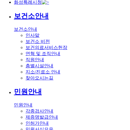
화성특례시청
보건소안내
보건소안내
인사말
보건소 비전
보건의료서비스헌장
연혁 및 조직안내
직원안내
층별시설안내
지소/진료소 안내
찾아오시는길
민원안내
민원안내
각종검사안내
제증명발급안내
인허가안내
민원서식모음