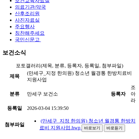
보건교육자료실
의료기관/약국
산후조리원
사진자료실
주요행사
칭찬해주세요
국민신문고
보건소식
포토갤러리(제목, 분류, 등록자, 등록일, 첨부파일)
(만세구_지정 한의원) 청소년 월경통 한방치료비
제목
지원사업
조
분류
만세구 보건소
등록자
아
라
등록일
2026-03-04 15:39:50
(만세구_지정 한의원) 청소년 월경통 한방치
첨부파일
료비 지원사업.hwp
바로보기
바로듣기