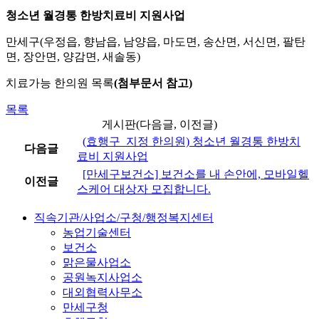
청소년 월경통 한방치료비 지원사업
만세구(우정읍, 향남읍, 남양읍, 마도면, 송산면, 서신면, 팔탄
면, 장안면, 양감면, 새솔동)
치료가능 한의원 목록
(첨부문서 참고)
목록
게시판(다음글, 이전글)
(효행구_지정 한의원) 청소년 월경통 한방치
다음글
료비 지원사업
[만세구보건소] 보건소를 내 손안에, 모바일헬
이전글
스케어 대상자 모집합니다.
직속기관/사업소/구청/행정복지센터
농업기술센터
보건소
맑은물사업소
공원녹지사업소
대외협력사무소
만세구청